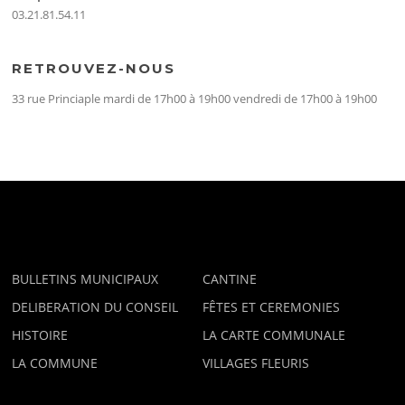
03.21.81.54.11
RETROUVEZ-NOUS
33 rue Princiaple mardi de 17h00 à 19h00 vendredi de 17h00 à 19h00
CATÉGORIES
BULLETINS MUNICIPAUX
CANTINE
DELIBERATION DU CONSEIL
FÊTES ET CEREMONIES
HISTOIRE
LA CARTE COMMUNALE
LA COMMUNE
VILLAGES FLEURIS