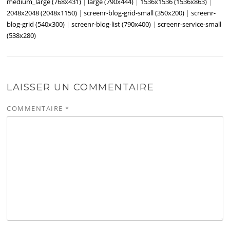
medium_large (768x431)
|
large (790x444)
|
1536x1536 (1536x863)
|
2048x2048 (2048x1150)
|
screenr-blog-grid-small (350x200)
|
screenr-
blog-grid (540x300)
|
screenr-blog-list (790x400)
|
screenr-service-small
(538x280)
LAISSER UN COMMENTAIRE
COMMENTAIRE
*