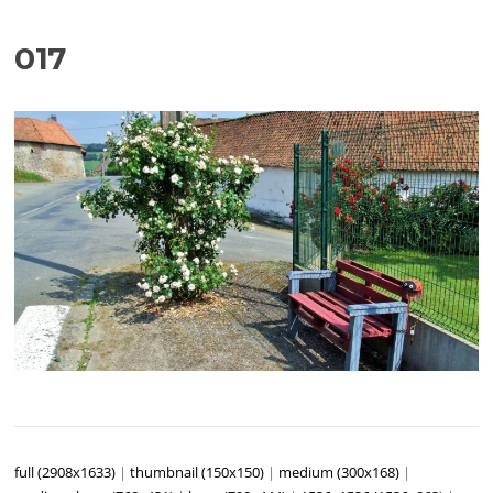
017
full (2908x1633)
|
thumbnail (150x150)
|
medium (300x168)
|