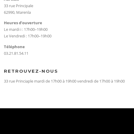
33 rue Principale
62990, Marenla
Heures d’ouverture
Le mardi i : 17h00–19h00
Le Vendredi : 17h00–19h00
Téléphone
03.21.81.54.11
RETROUVEZ-NOUS
33 rue Princiaple mardi de 17h00 à 19h00 vendredi de 17h00 à 19h00
CATÉGORIES