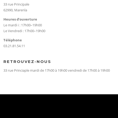
33 rue Principale
62990, Marenla
Heures d’ouverture
Le mardi i : 17h00–19h00
Le Vendredi : 17h00–19h00
Téléphone
03.21.81.54.11
RETROUVEZ-NOUS
33 rue Princiaple mardi de 17h00 à 19h00 vendredi de 17h00 à 19h00
CATÉGORIES